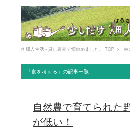
畑人生活 - 貸し農園で畑始めました。
TOP
「食を考える」の記事一覧
自然農で育てられた
が低い！