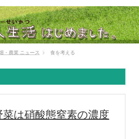
畑・農業 ニュース
食を考える
野菜は硝酸態窒素の濃度