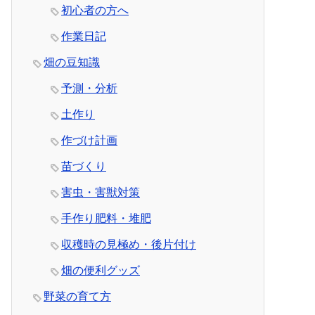
初心者の方へ
作業日記
畑の豆知識
予測・分析
土作り
作づけ計画
苗づくり
害虫・害獣対策
手作り肥料・堆肥
収穫時の見極め・後片付け
畑の便利グッズ
野菜の育て方