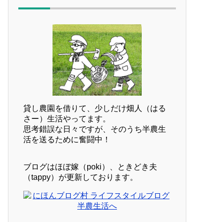
貸し農園を借りて、少しだけ畑人（はる
さー）生活やってます。
思考錯誤な日々ですが、そのうち半農生
活を送るために奮闘中！
ブログはほぼ嫁（poki）、ときどき夫
（tappy）が更新しております。