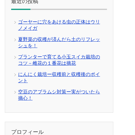
最近の投稿
ゴーヤーに穴をあける虫の正体はウリ
ノメイガ
夏野菜の収穫が済んだら土のリフレッ
シュを！
プランターで育てる小玉スイカ栽培の
コツ－雌花の１番花は摘花
にんにく栽培ー収穫前と収穫後のポイ
ント
空豆のアブラムシ対策ー実がついたら
摘心！
プロフィール