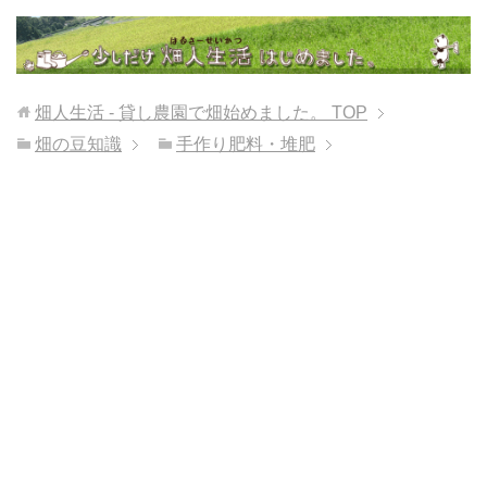
畑人生活 - 貸し農園で畑始めました。
TOP
畑の豆知識
手作り肥料・堆肥