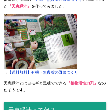
た
『天恵緑汁』
を作ってみました。
→
【送料無料】有機・無農薬の野菜づくり
天恵緑汁とはヨモギと黒糖でできる
『植物活性力剤』
なの
だそうです。
天恵緑汁って何？