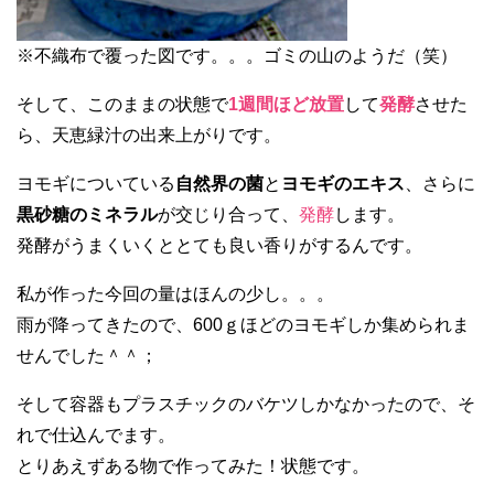
※不織布で覆った図です。。。ゴミの山のようだ（笑）
そして、このままの状態で
1週間ほど放置
して
発酵
させた
ら、天恵緑汁の出来上がりです。
ヨモギについている
自然界の菌
と
ヨモギのエキス
、さらに
黒砂糖のミネラル
が交じり合って、
発酵
します。
発酵がうまくいくととても良い香りがするんです。
私が作った今回の量はほんの少し。。。
雨が降ってきたので、600ｇほどのヨモギしか集められま
せんでした＾＾；
そして容器もプラスチックのバケツしかなかったので、そ
れで仕込んでます。
とりあえずある物で作ってみた！状態です。