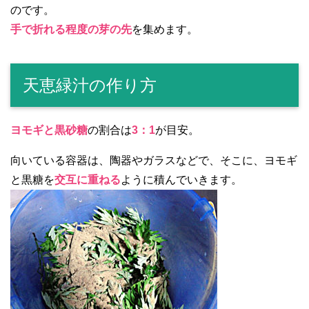
のです。
手で折れる程度の芽の先
を集めます。
天恵緑汁の作り方
ヨモギと黒砂糖
の割合は
3：1
が目安。
向いている容器は、陶器やガラスなどで、そこに、ヨモギ
と黒糖を
交互に重ねる
ように積んでいきます。