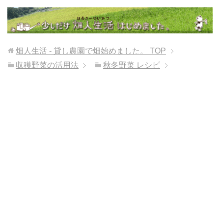
畑人生活 - 貸し農園で畑始めました。
TOP
収穫野菜の活用法
秋冬野菜 レシピ