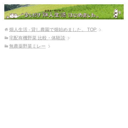
畑人生活 - 貸し農園で畑始めました。
TOP
宅配有機野菜 比較・体験談
無農薬野菜ミレー