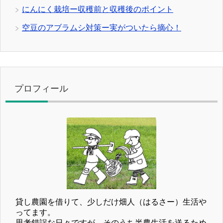
にんにく栽培ー収穫前と収穫後のポイント
空豆のアブラムシ対策ー実がついたら摘心！
プロフィール
貸し農園を借りて、少しだけ畑人（はるさー）生活や
ってます。
思考錯誤な日々ですが、そのうち半農生活を送るため