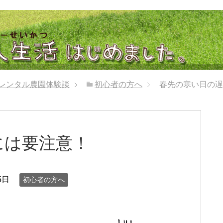
レンタル農園体験談
初心者の方へ
春先の寒い日の遅
には要注意！
5日
初心者の方へ