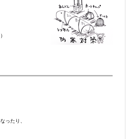
。）
は
になったり、