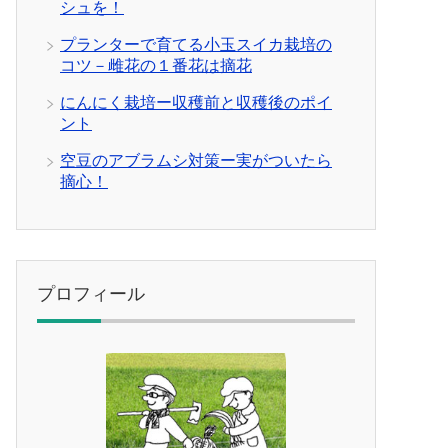
シュを！
プランターで育てる小玉スイカ栽培の
コツ－雌花の１番花は摘花
にんにく栽培ー収穫前と収穫後のポイ
ント
空豆のアブラムシ対策ー実がついたら
摘心！
プロフィール