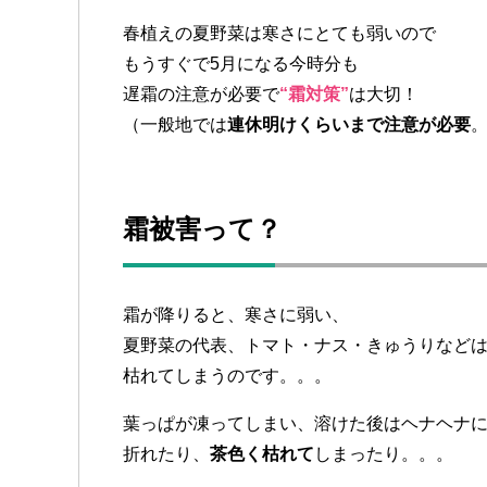
春植えの夏野菜は寒さにとても弱いので
もうすぐで5月になる今時分も
遅霜の注意が必要で
“霜対策”
は大切！
（一般地では
連休明けくらいまで注意が必要
霜被害って？
霜が降りると、寒さに弱い、
夏野菜の代表、トマト・ナス・きゅうりなど
枯れてしまうのです。。。
葉っぱが凍ってしまい、溶けた後はヘナヘナ
折れたり、
茶色く枯れて
しまったり。。。