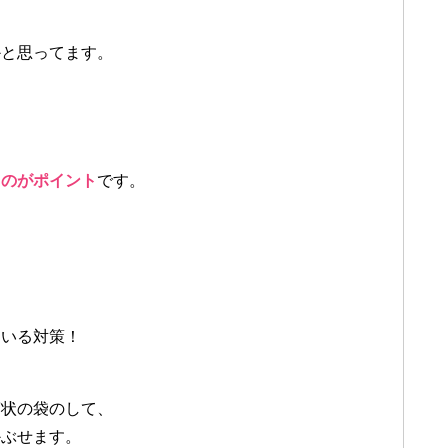
、
と思ってます。
るのがポイント
です。
。
、
いる対策！
状の袋のして、
ぶせます。