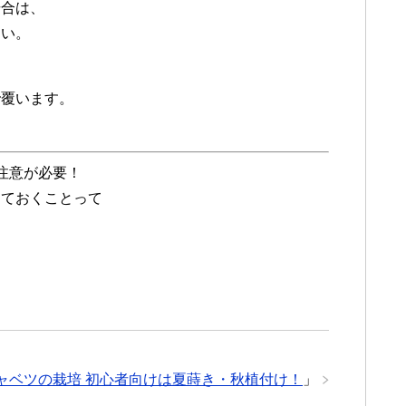
合は、
い。
覆います。
注意が必要！
しておくことって
ャベツの栽培 初心者向けは夏蒔き・秋植付け！
」