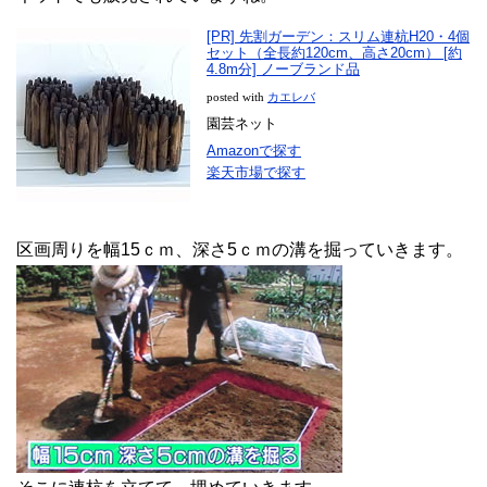
[PR] 先割ガーデン：スリム連杭H20・4個
セット（全長約120cm、高さ20cm） [約
4.8m分] ノーブランド品
posted with
カエレバ
園芸ネット
Amazonで探す
楽天市場で探す
区画周りを幅15ｃｍ、深さ5ｃｍの溝を掘っていきます。