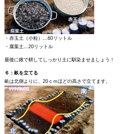
・赤玉土（小粒）…60リットル
・腐葉土…20リットル
最後に鍬で耕してしっかり土に馴染ませましょう！
６：畝を立てる
畝は北側よりに、20ｃｍほどの高さで立てます。