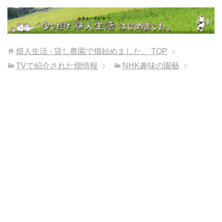
畑人生活 - 貸し農園で畑始めました。
TOP
TVで紹介された畑情報
NHK趣味の園藝