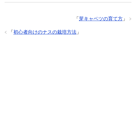
「
芽キャベツの育て方
」
「
初心者向けのナスの栽培方法
」