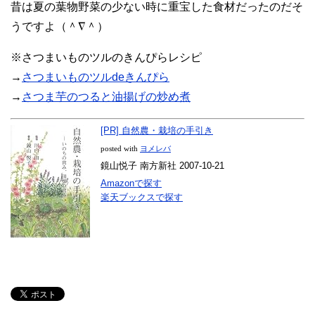
昔は夏の葉物野菜の少ない時に重宝した食材だったのだそ
うですよ（＾∇＾）
※さつまいものツルのきんぴらレシピ
→
さつまいものツルdeきんぴら
→
さつま芋のつると油揚げの炒め煮
[PR] 自然農・栽培の手引き
posted with
ヨメレバ
鏡山悦子 南方新社 2007-10-21
Amazonで探す
楽天ブックスで探す