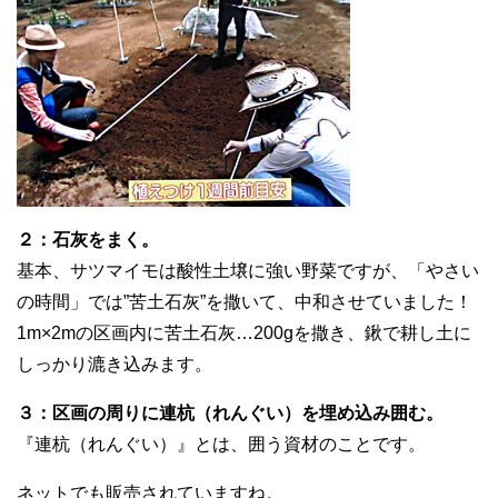
２：石灰をまく。
基本、サツマイモは酸性土壌に強い野菜ですが、「やさい
の時間」では”苦土石灰”を撒いて、中和させていました！
1m×2mの区画内に苦土石灰…200gを撒き、鍬で耕し土に
しっかり漉き込みます。
３：区画の周りに連杭（れんぐい）を埋め込み囲む。
『連杭（れんぐい）』とは、囲う資材のことです。
ネットでも販売されていますね。